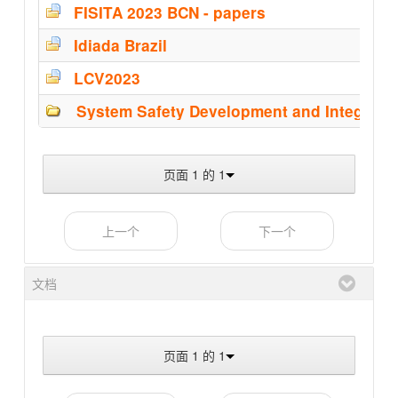
FISITA 2023 BCN - papers
Idiada Brazil
LCV2023
System Safety Development and Integrati
页面 1 的 1
上一个
下一个
文档
页面 1 的 1