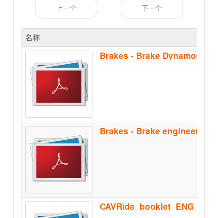
上一个
下一个
名称
Brakes - Brake Dynamomete
CAVRide_booklet_ENG_Feb2