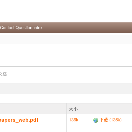
s - Brochures
Contact Questionnaire
 文档
大小
-papers_web.pdf
136k
下载 (136k)