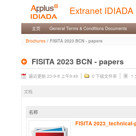
跳转到内容
Extranet IDIADA
FISITA 2023 BCN - paper
主页
General Terms & Conditions Documents
Brochures
/
FISITA 2023 BCN - papers
FISITA 2023 BCN - papers
最近更新 23-9-8 上午9:49
0 下级文件夹
1
文档
名称
FISITA 2023_technical