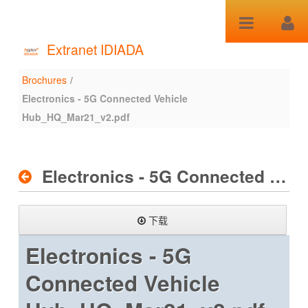
跳转到内容
Extranet IDIADA
Brochures
/
Brochures
Electronics - 5G Connected Vehicle
Hub_HQ_Mar21_v2.pdf
Electronics - 5G Connected Vehicle Hub_HQ_Mar21_v2.pdf
下载
Electronics - 5G
Connected Vehicle