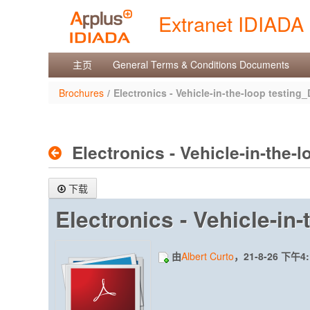
跳转到内容
Extranet IDIADA
Brochures
主页
General Terms & Conditions Documents
Brochures
/
Electronics - Vehicle-in-the-loop testing
Electronics - Vehicle-in-the-
下载
Electronics - Vehicle-in
由
Albert Curto
，21-8-26 下午4