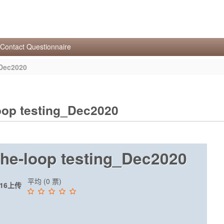
Contact Questionnaire
_Dec2020
loop testing_Dec2020
-the-loop testing_Dec2020
平均 (0 票)
:16上传