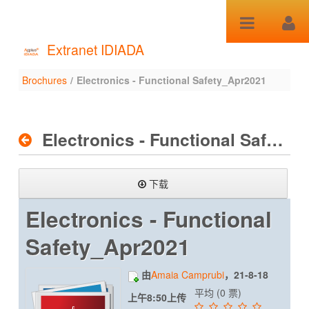
跳转到内容
Extranet IDIADA
Brochures
/
Electronics - Functional Safety_Apr2021
Brochures
Electronics - Functional Safety_Apr2021
下载
Electronics - Functional
Safety_Apr2021
由
Amaia Camprubi
，21-8-18
平均 (0 票)
上午8:50上传