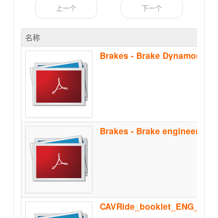
上一个
下一个
名称
Brakes - Brake Dynamomete
CAVRide_booklet_ENG_Feb2