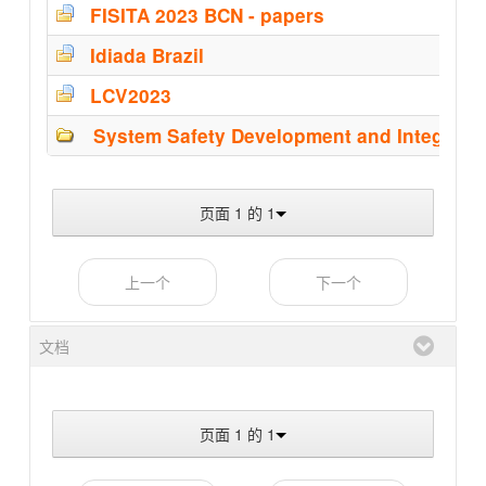
FISITA 2023 BCN - papers
Idiada Brazil
LCV2023
System Safety Development and Integrati
页面 1 的 1
上一个
下一个
文档
页面 1 的 1