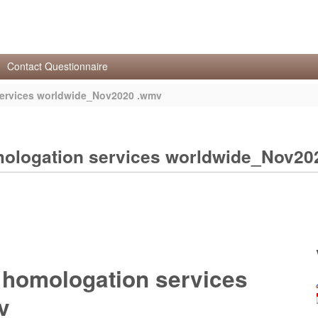
Contact Questionnaire
services worldwide_Nov2020 .wmv
omologation services worldwide_Nov2
d homologation services
v