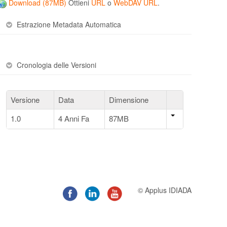
Download (87MB)
Ottieni
URL
o
WebDAV URL
.
Estrazione Metadata Automatica
Cronologia delle Versioni
Versione
Data
Dimensione
1.0
4 Anni Fa
87MB
© Applus IDIADA