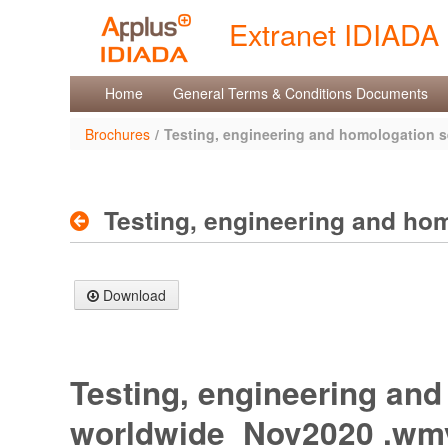
Salta al contenuto
Extranet IDIADA
Brochures
Home
General Terms & Conditions Documents
Brochures
/
Testing, engineering and homologation 
Testing, engineering and h
Download
Testing, engineering an
worldwide_Nov2020 .wm