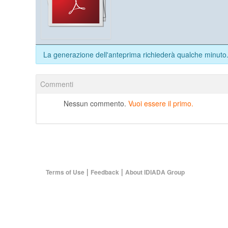
La generazione dell'anteprima richiederà qualche minuto
Commenti
Nessun commento.
Vuoi essere il primo.
|
|
Terms of Use
Feedback
About IDIADA Group