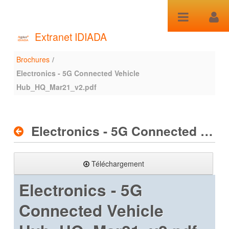
Saut au contenu
Extranet IDIADA
Brochures
/
Brochures
Electronics - 5G Connected Vehicle
Hub_HQ_Mar21_v2.pdf
Electronics - 5G Connected Vehicle Hub_HQ_Mar21_v2.pdf
Téléchargement
Electronics - 5G
Connected Vehicle