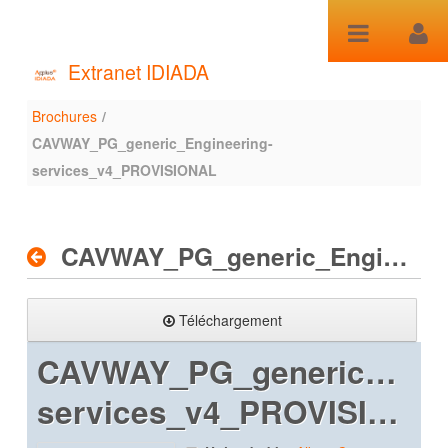
Saut au contenu
Extranet IDIADA
Brochures
/
Brochures
CAVWAY_PG_generic_Engineering-
services_v4_PROVISIONAL
CAVWAY_PG_generic_Engineering-services_v4_PROVISIONAL
Téléchargement
CAVWAY_PG_generic_Engi
services_v4_PROVISIONAL