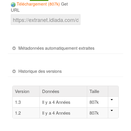
Téléchargement (807k)
Get
URL
Métadonnées automatiquement extraites
Historique des versions
Version
Données
Taille
1.3
Il y a 4 Années
807k
1.2
Il y a 4 Années
807k