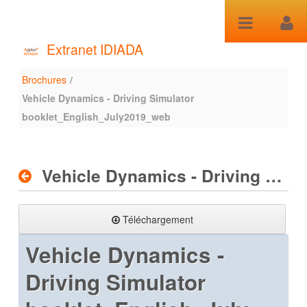
Saut au contenu
Extranet IDIADA
Brochures
/
Brochures
Vehicle Dynamics - Driving Simulator
booklet_English_July2019_web
Vehicle Dynamics - Driving Simulator booklet_English_July2019_web
Téléchargement
Vehicle Dynamics -
Driving Simulator