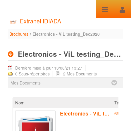
Saut au contenu
Extranet IDIADA
Brochures
/
Electronics - ViL testing_Dec2020
Electronics - ViL
testing_Dec2020 -
Electronics - ViL testing_Dec2020
Brochures
Dernière mise à jour 13/08/21 13:27
0 Sous-répertoires
2 Mes Documents
Mes Documents
Nom
Taille
Electronics - ViL testing_Dec2020
696k
(