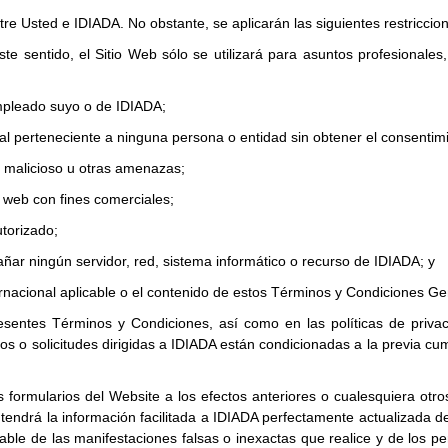
e Usted e IDIADA. No obstante, se aplicarán las siguientes restriccio
ste sentido, el Sitio Web sólo se utilizará para asuntos profesionales,
empleado suyo o de IDIADA;
al perteneciente a ninguna persona o entidad sin obtener el consentim
 malicioso u otras amenazas;
o web con fines comerciales;
utorizado;
dañar ningún servidor, red, sistema informático o recurso de IDIADA; y
nternacional aplicable o el contenido de estos Términos y Condiciones Ge
presentes Términos y Condiciones, así como en las políticas de priv
cios o solicitudes dirigidas a IDIADA están condicionadas a la previa cu
los formularios del Website a los efectos anteriores o cualesquiera otro
endrá la información facilitada a IDIADA perfectamente actualizada d
able de las manifestaciones falsas o inexactas que realice y de los pe