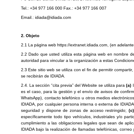
Tel.: +34 977 166 000 Fax.: +34 977 166 007
Email.:
idiada@idiada.com
2. Objeto
2.1 La página web https://extranet.idiada.com, (en adelant
2.2 Dado que usted utiliza esta página web en nombre d
autoridad para vincular a la organización a estas Condicio
2.3 Este sitio web se utiliza con el fin de permitir compar
se recibirán de IDIADA.
2.4. La sección “cita previa” del Website se utiliza para
(a)
es el caso, para la gestión y el envío de avisos de confir
WhatsApp), contacto telefónico u otros medios electrónico
IDIADA, por cualquier persona interna o externa de IDIADA c
seguridad y dispone de zonas de acceso restringido;
(c
específicamente todo tipo vehículos, industriales y/o partic
cumplimiento a las obligaciones legales que sean de apli
IDIADA bajo la realización de llamadas telefónicas, corre