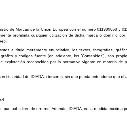
egistro de Marcas de la Unión Europea con el número 011989068 y 01
ente prohibida cualquier utilización de dicha marca o dominio por pa
Web.
stos a título meramente enunciativo, los textos, fotografías, gráfic
gráfico y códigos fuente (en adelante, los 'Contenidos'), son propi
e explotación reconocidos por la normativa vigente en materia de pr
son titularidad de IDIADA o terceros, sin que pueda entenderse que el 
dad
o, puntual o libre de errores. Además, IDIADA, en la medida máxima per