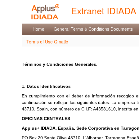
Saut au contenu
Extranet IDIADA
Terms of Use Qmatic
Home
General Terms & Conditions Documents
Terms of Use Qmatic
Términos y Condiciones Generales.
1. Datos Identificativos
En cumplimiento con el deber de información recogido en
continuación se reflejan los siguientes datos: La empresa ti
43710, Spain, con número de C.I.F: A43581610, inscrita en e
OFICINAS CENTRALES
Applus+ IDIADA, España, Sede Corporativa en Tarrago
PO Box 20 Santa Oliva,43710, L'Albornar, Tarragona Espa