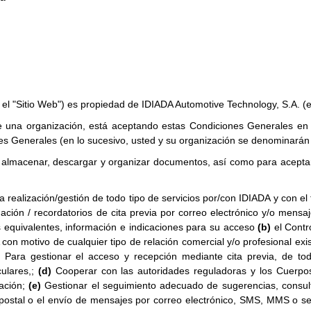
e el "Sitio Web") es propiedad de IDIADA Automotive Technology, S.A. (
e una organización, está aceptando estas Condiciones Generales en 
nes Generales (en lo sucesivo, usted y su organización se denominarán
tir, almacenar, descargar y organizar documentos, así como para acept
la realización/gestión de todo tipo de servicios por/con IDIADA y con el
mación / recordatorios de cita previa por correo electrónico y/o men
s equivalentes, información e indicaciones para su acceso
(b)
el Contro
on motivo de cualquier tipo de relación comercial y/o profesional exist
)
Para gestionar el acceso y recepción mediante cita previa, de to
ulares,;
(d)
Cooperar con las autoridades reguladoras y los Cuerpo
cación;
(e)
Gestionar el seguimiento adecuado de sugerencias, consult
o postal o el envío de mensajes por correo electrónico, SMS, MMS o se