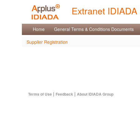
Saut au contenu
Extranet IDIADA
Supplier Registration
Home
General Terms & Conditions Documents
Supplier Registration
|
|
Terms of Use
Feedback
About IDIADA Group