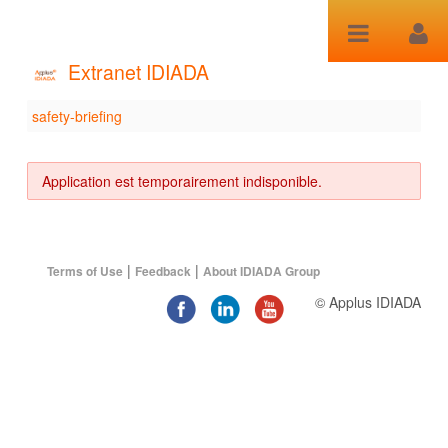
Saut au contenu
Extranet IDIADA
safety-briefing
safety-briefing
Application est temporairement indisponible.
|
|
Terms of Use
Feedback
About IDIADA Group
© Applus IDIADA