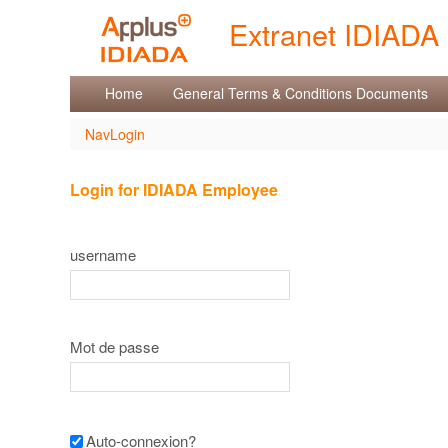
Saut au contenu
Extranet IDIADA
NavLogin
Home
General Terms & Conditions Documents
NavLogin
Login for IDIADA Employee
username
Mot de passe
Auto-connexion?