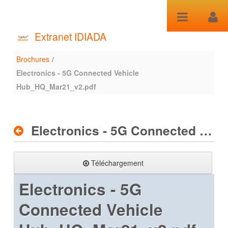
Saut au contenu
Extranet IDIADA
Brochures
/
Brochures
Electronics - 5G Connected Vehicle
Hub_HQ_Mar21_v2.pdf
Electronics - 5G Connected Vehicle Hub_HQ_Mar21_v2.pdf
Téléchargement
Electronics - 5G
Connected Vehicle