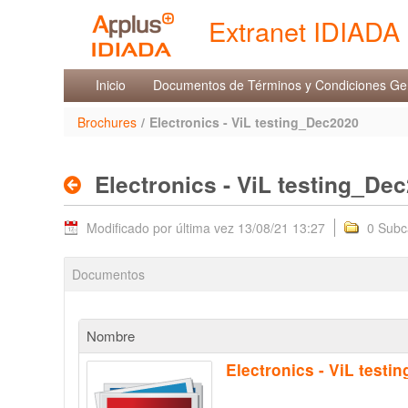
Saltar al contenido
Extranet IDIADA
Electronics - ViL testin
Inicio
Documentos de Términos y Condiciones Ge
Brochures
/
Electronics - ViL testing_Dec2020
Electronics - ViL testing_De
Modificado por última vez 13/08/21 13:27
0 Subc
Documentos
Nombre
Electronics - ViL test