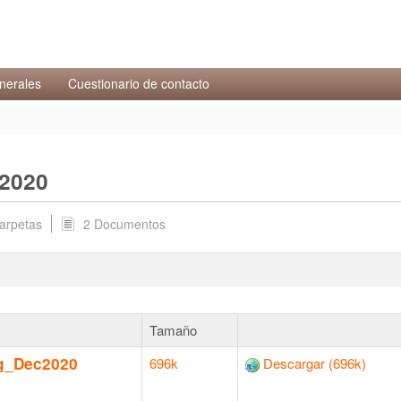
g_Dec2020 - Brochures
nerales
Cuestionario de contacto
c2020
arpetas
2 Documentos
Tamaño
ing_Dec2020
696k
Descargar (696k)