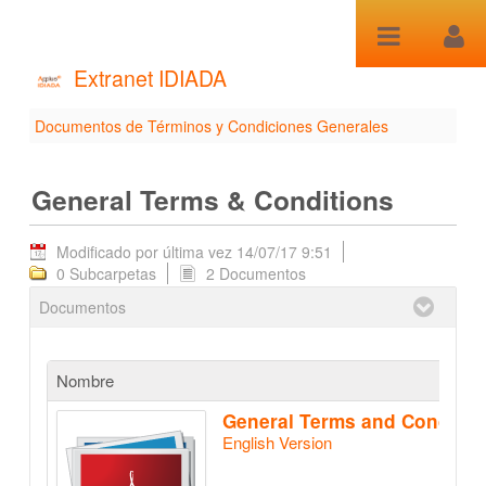
Saltar al contenido
Extranet IDIADA
Documentos de Términos y Condiciones Generales
General Terms &
Conditions - Documentos
General Terms & Conditions
de Términos y
Modificado por última vez 14/07/17 9:51
Condiciones Generales
0 Subcarpetas
2 Documentos
Documentos
Nombre
General Terms and Conditions of Service
English Version