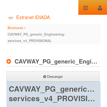
Saltar al contenido
Extranet IDIADA
Brochures
/
Brochures
CAVWAY_PG_generic_Engineering-
services_v4_PROVISIONAL
CAVWAY_PG_generic_Engineering-services_v4_PROVISIONAL
Descargar
CAVWAY_PG_generic_Engi
services_v4_PROVISIONAL